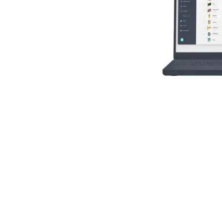
 sucesso: Descubra c
formar o negócio da 