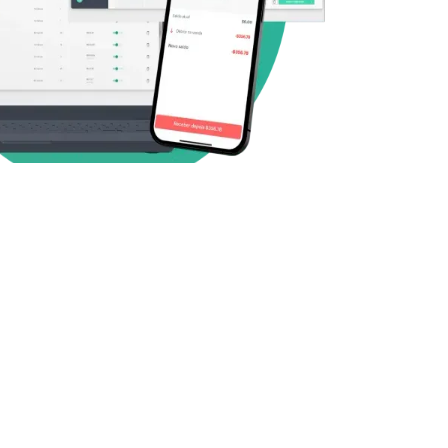
omo o Kyte ajudou a
Taiane